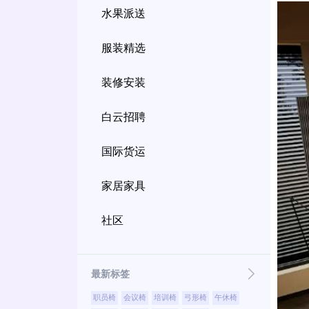
水果派送
服装精选
装修安装
白云招聘
国际货运
家居家具
社区
最新标签
职员椅
会议椅
培训椅
弓形椅
午休椅